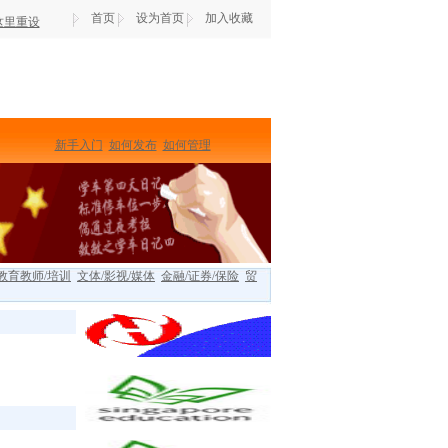
首页
设为首页
加入收藏
这里重设
新手入门
如何发布
如何管理
教育教师/培训
文体/影视/媒体
金融/证券/保险
贸