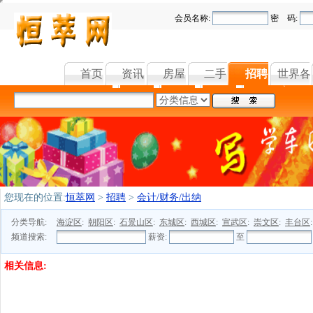
会员名称:
密 码:
首页
资讯
房屋
二手
招聘
世界各
您现在的位置:
恒萃网
>
招聘
>
会计/财务/出纳
分类导航:
海淀区
:
朝阳区
:
石景山区
:
东城区
:
西城区
:
宣武区
:
崇文区
:
丰台区
频道搜索:
薪资:
至
相关信息: