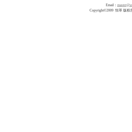
Email：
master@us
Copyright©2009 恒萃 版