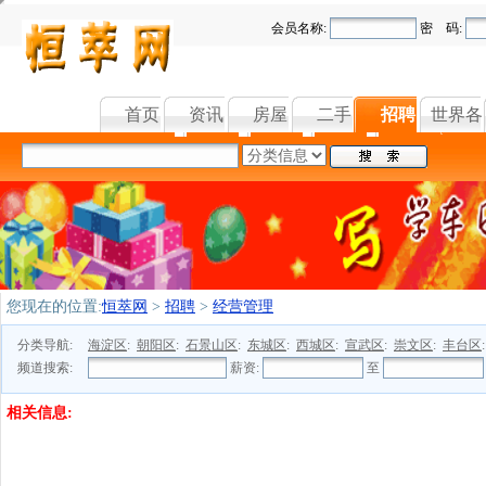
会员名称:
密 码:
首页
资讯
房屋
二手
招聘
世界各
您现在的位置:
恒萃网
>
招聘
>
经营管理
分类导航:
海淀区
:
朝阳区
:
石景山区
:
东城区
:
西城区
:
宣武区
:
崇文区
:
丰台区
频道搜索:
薪资:
至
相关信息: