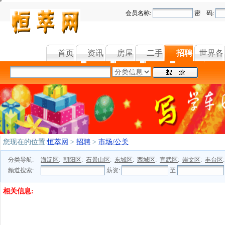
会员名称:
密 码:
首页
资讯
房屋
二手
招聘
世界各
您现在的位置:
恒萃网
>
招聘
>
市场/公关
分类导航:
海淀区
:
朝阳区
:
石景山区
:
东城区
:
西城区
:
宣武区
:
崇文区
:
丰台区
频道搜索:
薪资:
至
相关信息: