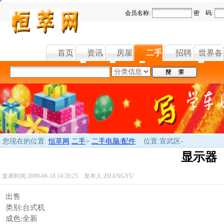
会员名称:
密 码:
首页
资讯
房屋
二手
招聘
世界各
您现在的位置:
恒萃网
二手
>
二手电脑/配件
位置:宣武区-
显示器
发表时间:2009-06-18 14:28:25 发布人:ZHANGYU
出售
类别:台式机
成色:全新