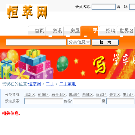
会员名称:
密 码:
首页
资讯
房屋
二手
招聘
世界各
您现在的位置:
恒萃网
>
二手
>
二手家电
分类导航:
海淀区
:
朝阳区
:
石景山区
:
东城区
:
西城区
:
宣武区
:
崇文区
:
丰台区
频道搜索:
价格:
至
相关信息: